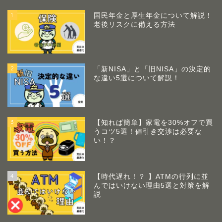
1
国民年金と厚生年金について解説！
老後リスクに備える方法
2
「新NISA」と「旧NISA」の決定的
な違い5選について解説！
3
【知れば簡単】家電を30%オフで買
うコツ5選！値引き交渉は必要な
い！？
4
【時代遅れ！？ 】ATMの行列に並
んではいけない理由5選と対策を解
説