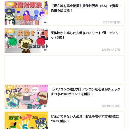
全般
【現在地を完全把握】貸借対照表（BS）で資産・
負債を総点検！
2025年2月3日
全般
実体験から感じた共働きのメリット7選・デメリ
ット3選！
2025年1月27日
趣味
【パソコンの選び方】パソコン初心者がチェック
すべき3つのポイントを解説！
2025年1月20日
支出の最適化
貯金ができない人必見！貯金を増やす方法5選に
ついて解説！