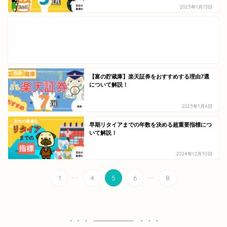
2025年1月13日
投資
【富の貯蔵庫】楽天証券をおすすめする理由7選
について解説！
2025年1月6日
支出の最適化
早期リタイアまでの年数を決める超重要指標につ
いて解説！
2024年12月30日
...
...
1
4
5
6
8