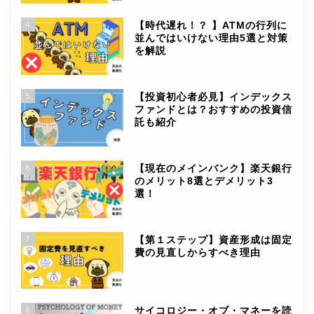
4
【時代遅れ！？ 】ATMの行列に
並んではいけない理由5選と対策
を解説
5
【投資初心者必見】インデックス
ファンドとは？おすすめの投資信
託も紹介
6
【現在のメインバンク】楽天銀行
のメリット8選とデメリット3
選！
7
【第１ステップ】資産形成は固定
費の見直しからすべき理由
8
サイコロジー・オブ・マネーを読