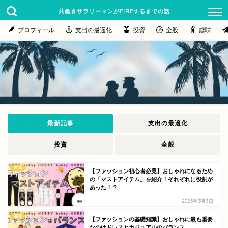
共働きサラリーマンがFIREするまでの話
プロフィール
支出の最適化
投資
全般
趣味
最新記事
支出の最適化
投資
全般
趣味
【ファッション初心者必見】おしゃれになるため
の「マストアイテム」を紹介！それぞれに役割が
あった！？
2025年3月3日
趣味
【ファッションの基礎知識】おしゃれに最も重要
なのはドレスとカジュアルのバランス