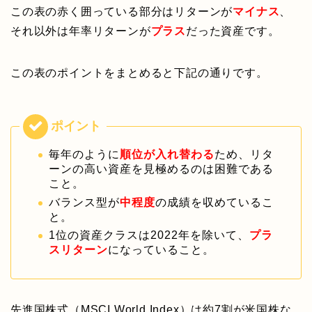
この表の赤く囲っている部分はリターンが
マイナス
、
それ以外は年率リターンが
プラス
だった資産です。
この表のポイントをまとめると下記の通りです。
毎年のように
順位が入れ替わる
ため、リタ
ーンの高い資産を見極めるのは困難である
こと。
バランス型が
中程度
の成績を収めているこ
と。
1位の資産クラスは2022年を除いて、
プラ
スリターン
になっていること。
先進国株式（MSCI World Index）は約7割が米国株な