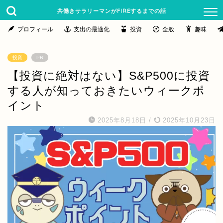
共働きサラリーマンがFIREするまでの話
プロフィール
支出の最適化
投資
全般
趣味
投資
PR
【投資に絶対はない】S&P500に投資
する人が知っておきたいウィークポ
イント
2025年8月18日
/
2025年10月23日