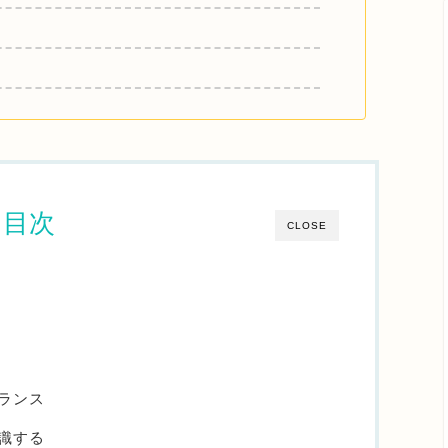
る
目次
CLOSE
ランス
識する