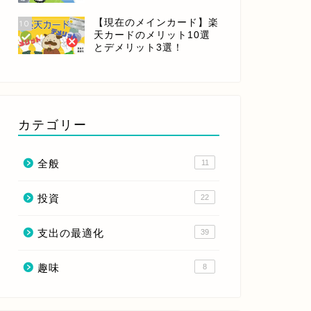
【現在のメインカード】楽
10
天カードのメリット10選
とデメリット3選！
カテゴリー
全般
11
投資
22
支出の最適化
39
趣味
8