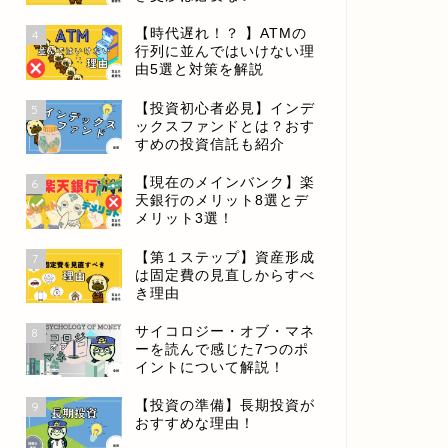
【時代遅れ！？ 】ATMの
4
行列に並んではいけない理
由5選と対策を解説
【投資初心者必見】インデ
5
ックスファンドとは？おす
すめの投資信託も紹介
【現在のメインバンク】楽
6
天銀行のメリット8選とデ
メリット3選！
【第１ステップ】資産形成
7
は固定費の見直しからすべ
き理由
サイコロジー・オブ・マネ
8
ーを読んで感じた7つのポ
イントについて解説！
【投資の準備】長期投資が
9
おすすめな理由！