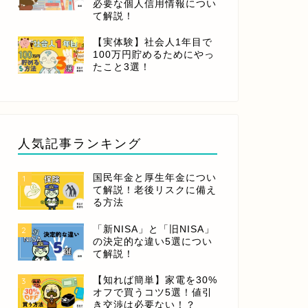
必要な個人信用情報につい
て解説！
【実体験】社会人1年目で
100万円貯めるためにやっ
たこと3選！
人気記事ランキング
国民年金と厚生年金につい
1
て解説！老後リスクに備え
る方法
「新NISA」と「旧NISA」
2
の決定的な違い5選につい
て解説！
【知れば簡単】家電を30%
3
オフで買うコツ5選！値引
き交渉は必要ない！？