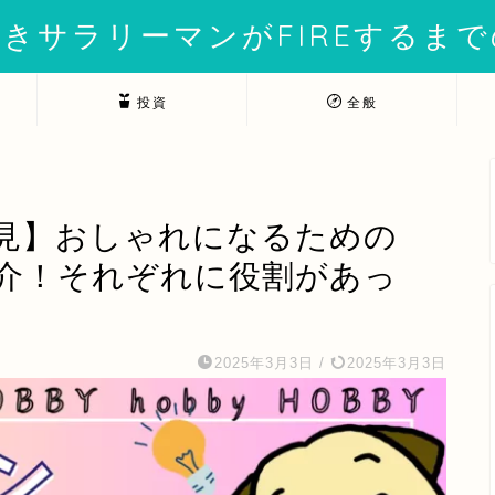
きサラリーマンがFIREするま
投資
全般
見】おしゃれになるための
介！それぞれに役割があっ
2025年3月3日
/
2025年3月3日