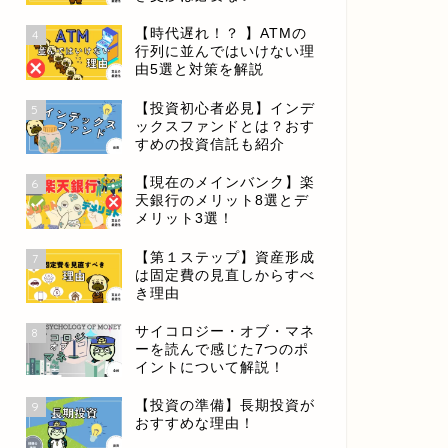
【時代遅れ！？ 】ATMの
4
行列に並んではいけない理
由5選と対策を解説
【投資初心者必見】インデ
5
ックスファンドとは？おす
すめの投資信託も紹介
【現在のメインバンク】楽
6
天銀行のメリット8選とデ
メリット3選！
【第１ステップ】資産形成
7
は固定費の見直しからすべ
き理由
サイコロジー・オブ・マネ
8
ーを読んで感じた7つのポ
イントについて解説！
【投資の準備】長期投資が
9
おすすめな理由！