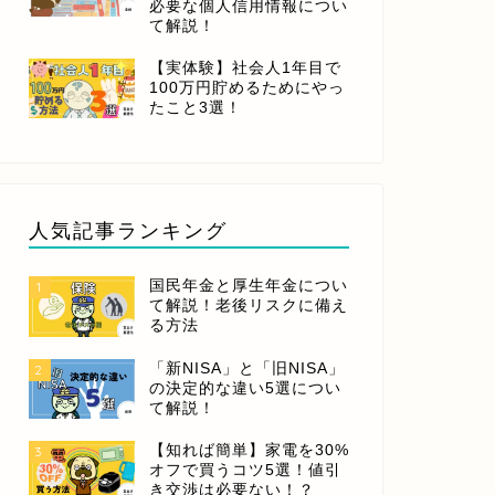
必要な個人信用情報につい
て解説！
【実体験】社会人1年目で
100万円貯めるためにやっ
たこと3選！
人気記事ランキング
国民年金と厚生年金につい
1
て解説！老後リスクに備え
る方法
「新NISA」と「旧NISA」
2
の決定的な違い5選につい
て解説！
【知れば簡単】家電を30%
3
オフで買うコツ5選！値引
き交渉は必要ない！？