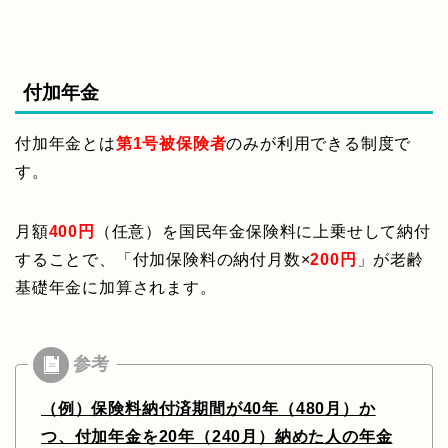
付加年金
付加年金とは
第1号被保険者
のみが利用できる制度で
す。
月額
400円
（任意）を国民年金保険料に上乗せして納付
することで、「付加保険料の納付月数×
200円
」が老齢
基礎年金に加算されます。
（例）保険料納付済期間が40年（480月）か
つ、付加年金を20年（240月）納めた人の年金