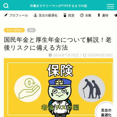
共働きサラリーマンがFIREするまでの話
プロフィール
支出の最適化
投資
全般
趣味
支出の最適化
PR
国民年金と厚生年金について解説！老
後リスクに備える方法
2024年7月29日
/
2025年8月18日