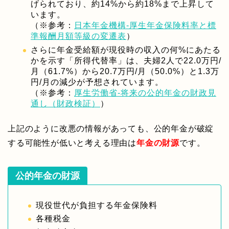
げられており、約14%から約18%まで上昇して
います。
（※参考：
日本年金機構-厚生年金保険料率と標
準報酬月額等級の変遷表
）
さらに年金受給額が現役時の収入の何%にあたる
かを示す「所得代替率」は、夫婦2人で22.0万円/
月（61.7%）から20.7万円/月（50.0%）と1.3万
円/月の減少が予想されています。
（※参考：
厚生労働省-将来の公的年金の財政見
通し（財政検証）
）
上記のように改悪の情報があっても、公的年金が破綻
する可能性が低いと考える理由は
年金の財源
です。
公的年金の財源
現役世代が負担する年金保険料
各種税金