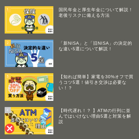
1
国民年金と厚生年金について解説！
老後リスクに備える方法
2
「新NISA」と「旧NISA」の決定的
な違い5選について解説！
3
【知れば簡単】家電を30%オフで買
うコツ5選！値引き交渉は必要な
い！？
4
【時代遅れ！？ 】ATMの行列に並
んではいけない理由5選と対策を解
説