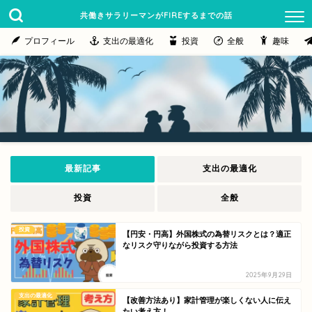
共働きサラリーマンがFIREするまでの話
プロフィール
支出の最適化
投資
全般
趣味
最新記事
支出の最適化
投資
全般
投資
【円安・円高】外国株式の為替リスクとは？適正
なリスク守りながら投資する方法
2025年9月29日
支出の最適化
【改善方法あり】家計管理が楽しくない人に伝え
たい考え方！