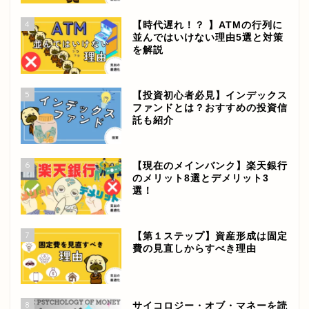
4
【時代遅れ！？ 】ATMの行列に
並んではいけない理由5選と対策
を解説
5
【投資初心者必見】インデックス
ファンドとは？おすすめの投資信
託も紹介
6
【現在のメインバンク】楽天銀行
のメリット8選とデメリット3
選！
7
【第１ステップ】資産形成は固定
費の見直しからすべき理由
8
サイコロジー・オブ・マネーを読