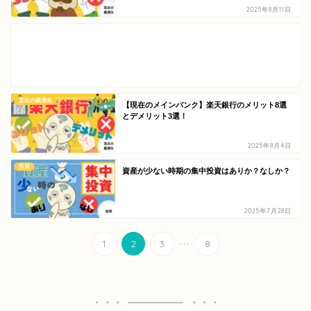
2025年8月11日
支出の最適化
【現在のメインバンク】楽天銀行のメリット8選
とデメリット3選！
2025年8月4日
投資
資産が少ない時期の集中投資はありか？なしか？
2025年7月28日
...
1
2
3
8