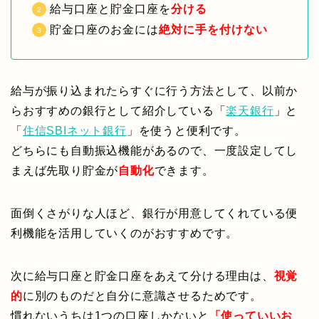
給与口座と貯金口座を
分ける
貯金口座のお金には
絶対に手を付けない
給与が振り込まれたらすぐに行う方法として、以前か
らおすすめの銀行として紹介している「
楽天銀行
」と
「
住信SBIネット銀行
」を使うと便利です。
どちらにも自動振込機能があるので、一度設定してし
まえば先取り貯金が
自動化
できます。
面倒くさがりな人ほど、銀行が用意してくれている便
利機能を活用していくのがおすすめです。
次に給与口座と貯金口座をあえて分ける理由は、
視覚
的
に別のものだと自分に意識させるためです。
慣れないうちは1つの口座しかないと
「使っていいお