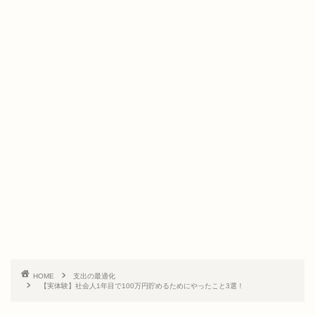
HOME
支出の最適化
【実体験】社会人1年目で100万円貯めるためにやったこと3選！