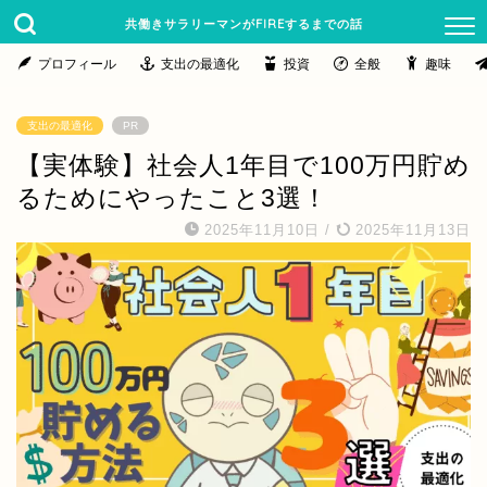
共働きサラリーマンがFIREするまでの話
プロフィール
支出の最適化
投資
全般
趣味
支出の最適化
PR
【実体験】社会人1年目で100万円貯め
るためにやったこと3選！
2025年11月10日
/
2025年11月13日