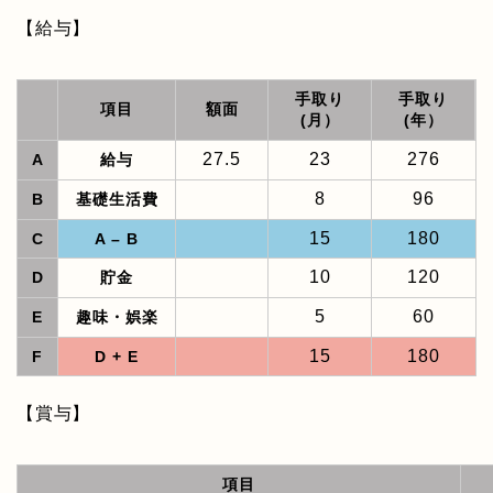
【給与】
手取り
手取り
項目
額面
(月）
(年）
27.5
23
276
A
給与
8
96
B
基礎生活費
15
180
C
A – B
10
120
D
貯金
5
60
E
趣味・娯楽
15
180
F
D + E
【賞与】
項目