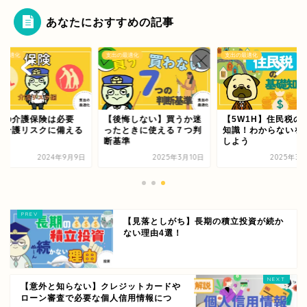
あなたにおすすめの記事
の最適化
支出の最適化
支出の最適化
間の介護保険は必要
【後悔しない】買うか迷
【5W1H】住民税の
？介護リスクに備える
ったときに使える７つ判
知識！わからないを
法
断基準
しよう
2024年9月9日
2025年3月10日
2025年3月
【見落としがち】長期の積立投資が続か
ない理由4選！
【意外と知らない】クレジットカードや
ローン審査で必要な個人信用情報につ