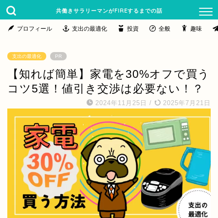
共働きサラリーマンがFIREするまでの話
プロフィール
支出の最適化
投資
全般
趣味
支出の最適化
PR
【知れば簡単】家電を30%オフで買う
コツ5選！値引き交渉は必要ない！？
2024年11月25日
/
2025年7月21日