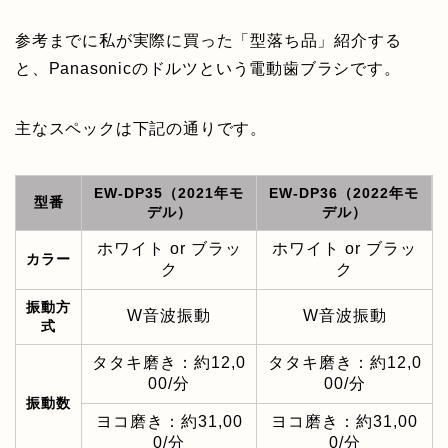
参考までに私が実際に買った「型落ち品」紹介する
と、Panasonicのドルツという電動歯ブラシです。
主なスペックは下記の通りです。
EW-DP35（2021年モ
EW-DP36（2022年モ
型番
デル）
デル）
ホワイト or ブラッ
ホワイト or ブラッ
カラー
ク
ク
振動方
W音波振動
W音波振動
式
タタキ磨き：約12,0
タタキ磨き：約12,0
00/分
00/分
振動数
ヨコ磨き：約31,00
ヨコ磨き：約31,00
0/分
0/分