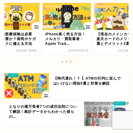
の最適化
支出の最適化
支出の最適化
間の医療保険は必要
iPhone高く売る方法！
【現在のメインカー
？不要か？病気やケガ
メルカリ・買取業者・
楽天カードのメリット
リスクに備える方法
Apple Trad...
選とデメリット3選
2024年7月8日
2025年9月1日
2025年8
【時代遅れ！？ 】ATMの行列に並んで
はいけない理由5選と対策を解説
となりの億万長者7つの成功法則につい
て解説！統計データからわかった彼ら
の...