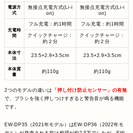
電源方
無接点充電方式(Li-i
無接点充電方式(Li-i
式
on)
on)
フル充電：約1時間
フル充電：約1時間
充電時
クイックチャージ：
クイックチャージ：
間
約２分
約２分
本体寸
23.5×2.9×3.5cm
23.5×2.9×3.5cm
法
本体質
約110g
約110g
量
2つのモデルの違いは
「押し付け防止センサー」
の有無
で、ブラシを強く押しつけすぎると警告音が鳴る機能
です。
EW-DP35（2021年モデル）はEW-DP36（2022年モ
デル）が発売される前は相場が約2.5万でしたが、EW-