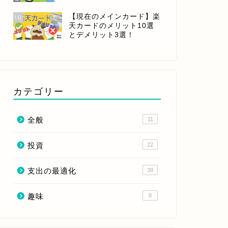
【現在のメインカード】楽
10
天カードのメリット10選
とデメリット3選！
カテゴリー
全般
11
投資
22
支出の最適化
39
趣味
8