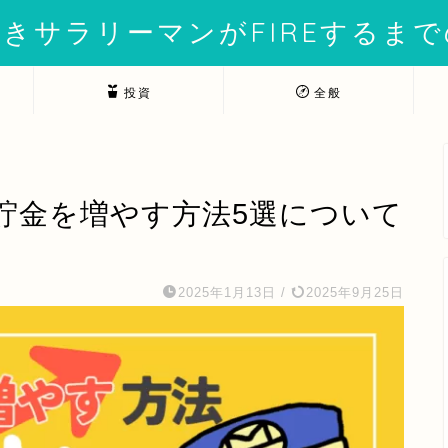
きサラリーマンがFIREするま
投資
全般
貯金を増やす方法5選について
2025年1月13日
/
2025年9月25日