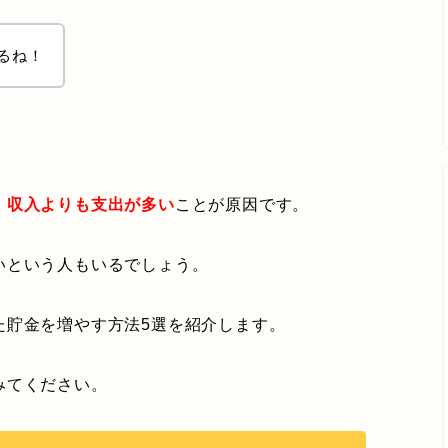
るね！
。
、
収入よりも支出が多い
ことが原因です。
いという人もいるでしょう。
た貯金を増やす方法5選を紹介します。
みてください。