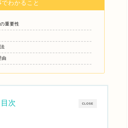
事でわかること
との重要性
方法
理由
目次
CLOSE