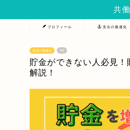
共働
プロフィール
支出の最適化
支出の最適化
PR
貯金ができない人必見！
解説！