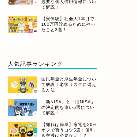
必要な個人信用情報につい
て解説！
【実体験】社会人1年目で
100万円貯めるためにやっ
たこと3選！
人気記事ランキング
国民年金と厚生年金につい
1
て解説！老後リスクに備え
る方法
「新NISA」と「旧NISA」
2
の決定的な違い5選につい
て解説！
【知れば簡単】家電を30%
3
オフで買うコツ5選！値引
き交渉は必要ない！？