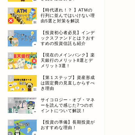
【時代遅れ！？ 】ATMの
4
行列に並んではいけない理
由5選と対策を解説
【投資初心者必見】インデ
5
ックスファンドとは？おす
すめの投資信託も紹介
【現在のメインバンク】楽
6
天銀行のメリット8選とデ
メリット3選！
【第１ステップ】資産形成
7
は固定費の見直しからすべ
き理由
サイコロジー・オブ・マネ
8
ーを読んで感じた7つのポ
イントについて解説！
【投資の準備】長期投資が
9
おすすめな理由！