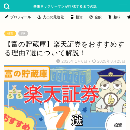
共働きサラリーマンがFIREするまでの話
プロフィール
支出の最適化
投資
全般
趣味
投資
PR
【富の貯蔵庫】楽天証券をおすすめす
る理由7選について解説！
2025年1月6日
/
2025年8月25日