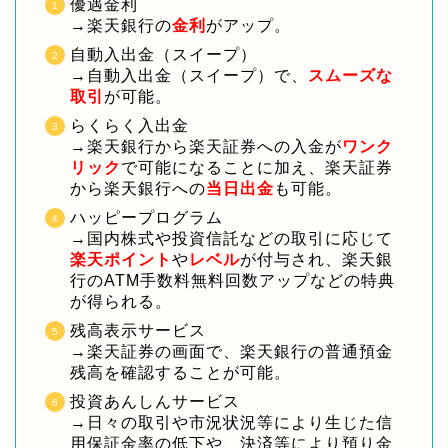
優遇金利
→楽天銀行の
金利
がアップ。
自動入出金（スイープ）
→自動入出金（スイープ）で、
スムーズな
取引
が可能。
らくらく入出金
→楽天銀行から楽天証券への入金が
ワンク
リック
で可能になることに加え、楽天証券
から楽天銀行への
当日出金
も可能。
ハッピープログラム
→国内株式や投資信託などの取引に応じて
楽天ポイント
や
レベル
が付与され、楽天銀
行のATM手数料無料回数アップなどの特典
が得られる。
残高表示サービス
→楽天証券の画面で、楽天銀行の普通預金
残高を確認することが可能。
投資あんしんサービス
→日々の取引や市況状況等により生じた信
用保証金率の低下や、決済等により預り金