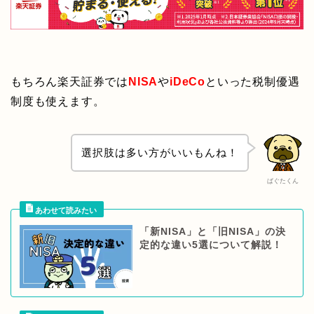
もちろん楽天証券では
NISA
や
iDeCo
といった税制優遇
制度も使えます。
選択肢は多い方がいいもんね！
ぱぐたくん
「新NISA」と「旧NISA」の決
定的な違い5選について解説！