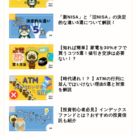
2
「新NISA」と「旧NISA」の決定
的な違い5選について解説！
3
【知れば簡単】家電を30%オフで
買うコツ5選！値引き交渉は必要
ない！？
4
【時代遅れ！？ 】ATMの行列に
並んではいけない理由5選と対策
を解説
5
【投資初心者必見】インデックス
ファンドとは？おすすめの投資信
託も紹介