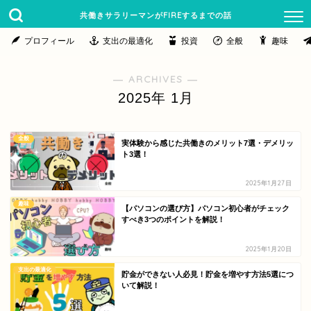
共働きサラリーマンがFIREするまでの話
プロフィール
支出の最適化
投資
全般
趣味
― ARCHIVES ―
2025年 1月
全般
実体験から感じた共働きのメリット7選・デメリッ
ト3選！
2025年1月27日
趣味
【パソコンの選び方】パソコン初心者がチェック
すべき3つのポイントを解説！
2025年1月20日
支出の最適化
貯金ができない人必見！貯金を増やす方法5選につ
いて解説！