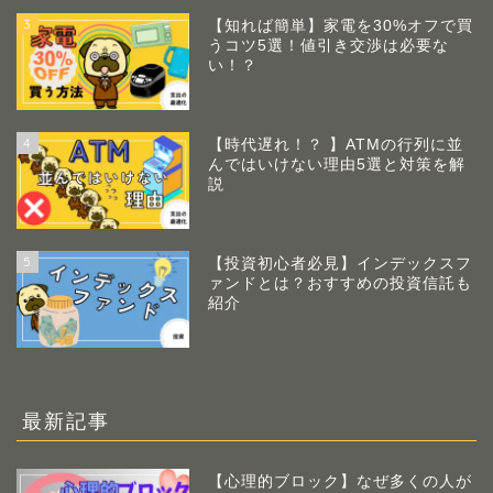
3
【知れば簡単】家電を30%オフで買
うコツ5選！値引き交渉は必要な
い！？
4
【時代遅れ！？ 】ATMの行列に並
んではいけない理由5選と対策を解
説
5
【投資初心者必見】インデックスフ
ァンドとは？おすすめの投資信託も
紹介
最新記事
【心理的ブロック】なぜ多くの人が