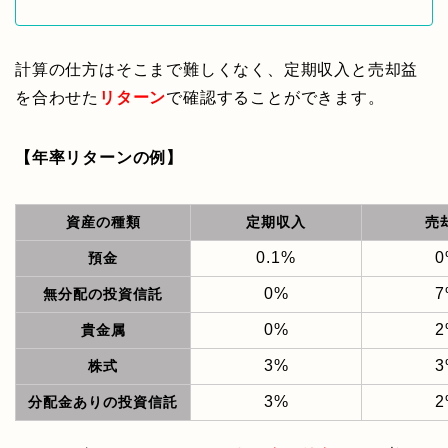
計算の仕方はそこまで難しくなく、定期収入と売却益
を合わせた
リターン
で確認することができます。
【
年率リターンの例
】
資産の種類
定期収入
売
0.1%
0
預金
0%
7
無分配の投資信託
0%
2
貴金属
3%
3
株式
3%
2
分配金ありの投資信託