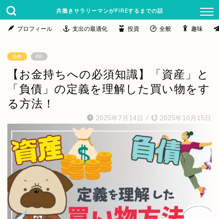
共働きサラリーマンがFIREするまでの話
プロフィール
支出の最適化
投資
全般
趣味
全般
PR
【お金持ちへの必須知識】「資産」と
「負債」の定義を理解した買い物をす
る方法！
2025年7月14日
/
2025年10月15日