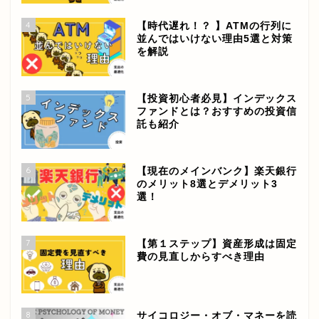
4
【時代遅れ！？ 】ATMの行列に
並んではいけない理由5選と対策
を解説
5
【投資初心者必見】インデックス
ファンドとは？おすすめの投資信
託も紹介
6
【現在のメインバンク】楽天銀行
のメリット8選とデメリット3
選！
7
【第１ステップ】資産形成は固定
費の見直しからすべき理由
8
サイコロジー・オブ・マネーを読