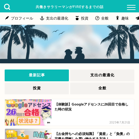
共働きサラリーマンがFIREするまでの話
プロフィール
支出の最適化
投資
全般
趣味
最新記事
支出の最適化
投資
全般
趣味
【体験談】Googleアドセンスに26回目で合格し
た時の状況
2025年7月21日
全般
【お金持ちへの必須知識】「資産」と「負債」の
定義を理解した買い物をする方法！