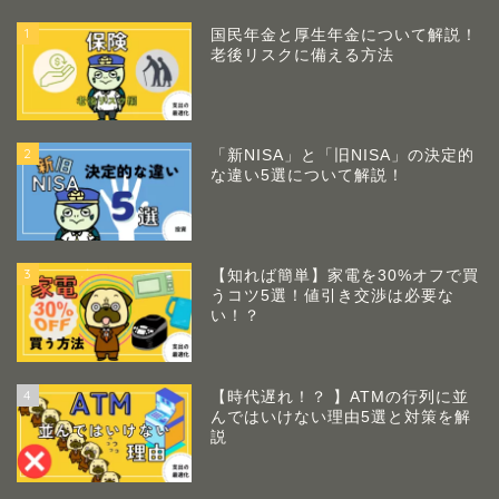
1
国民年金と厚生年金について解説！
老後リスクに備える方法
2
「新NISA」と「旧NISA」の決定的
な違い5選について解説！
3
【知れば簡単】家電を30%オフで買
うコツ5選！値引き交渉は必要な
い！？
4
【時代遅れ！？ 】ATMの行列に並
んではいけない理由5選と対策を解
説