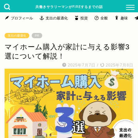
共働きサラリーマンがFIREするまでの話
プロフィール
支出の最適化
投資
全般
趣味
支出の最適化
PR
マイホーム購入が家計に与える影響3
選について解説！
2025年7月7日
/
2025年7月8日