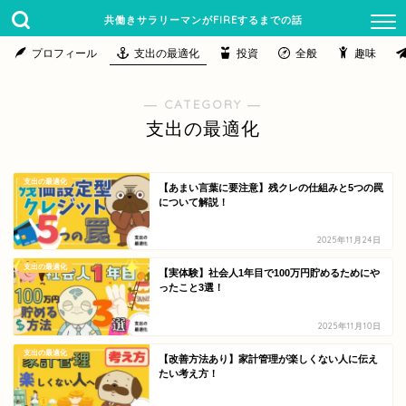
共働きサラリーマンがFIREするまでの話
プロフィール
支出の最適化
投資
全般
趣味
― CATEGORY ―
支出の最適化
支出の最適化
【あまい言葉に要注意】残クレの仕組みと5つの罠
について解説！
2025年11月24日
支出の最適化
【実体験】社会人1年目で100万円貯めるためにや
ったこと3選！
2025年11月10日
支出の最適化
【改善方法あり】家計管理が楽しくない人に伝え
たい考え方！