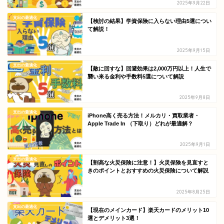
2025年9月22日
支出の最適化
【検討の結果】学資保険に入らない理由5選につい
て解説！
2025年9月15日
支出の最適化
【敵に回すな】回避効果は2,000万円以上！人生で
襲い来る金利や手数料5選について解説
2025年9月8日
支出の最適化
iPhone高く売る方法！メルカリ・買取業者・
Apple Trade In （下取り）どれが最適解？
2025年9月1日
支出の最適化
【割高な火災保険に注意！】火災保険を見直すと
きのポイントとおすすめの火災保険について解説
2025年8月25日
支出の最適化
【現在のメインカード】楽天カードのメリット10
選とデメリット3選！