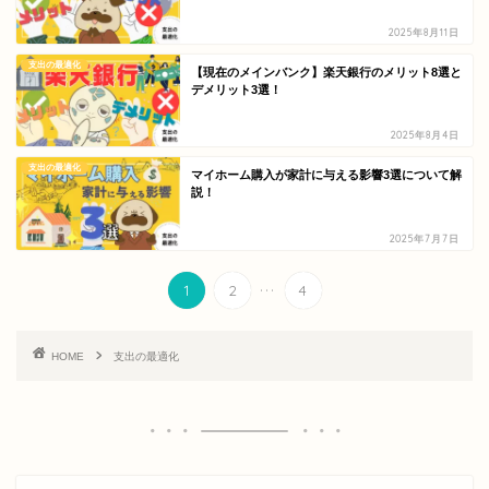
2025年8月11日
支出の最適化
【現在のメインバンク】楽天銀行のメリット8選と
デメリット3選！
2025年8月4日
支出の最適化
マイホーム購入が家計に与える影響3選について解
説！
2025年7月7日
...
1
2
4
HOME
支出の最適化