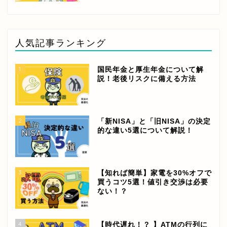
人気記事ランキング
1
国民年金と厚生年金について解
説！老後リスクに備える方法
2
「新NISA」と「旧NISA」の決定
的な違い5選について解説！
3
【知れば簡単】家電を30%オフで
買うコツ5選！値引き交渉は必要
ない！？
4
【時代遅れ！？ 】ATMの行列に