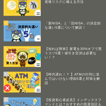
老後リスクに備える方法
2
「新NISA」と「旧NISA」の決定的
な違い5選について解説！
3
【知れば簡単】家電を30%オフで買
うコツ5選！値引き交渉は必要な
い！？
4
【時代遅れ！？ 】ATMの行列に並
んではいけない理由5選と対策を解
説
5
【投資初心者必見】インデックスフ
ァンドとは？おすすめの投資信託も