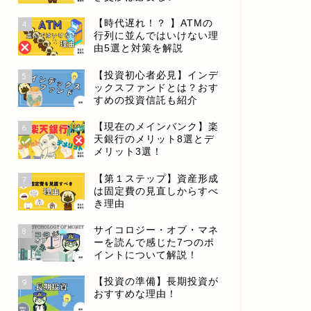
【時代遅れ！？ 】ATMの
4
行列に並んではいけない理
由5選と対策を解説
【投資初心者必見】インデ
5
ックスファンドとは？おす
すめの投資信託も紹介
【現在のメインバンク】楽
6
天銀行のメリット8選とデ
メリット3選！
【第１ステップ】資産形成
7
は固定費の見直しからすべ
き理由
サイコロジー・オブ・マネ
8
ーを読んで感じた7つのポ
イントについて解説！
【投資の準備】長期投資が
9
おすすめな理由！