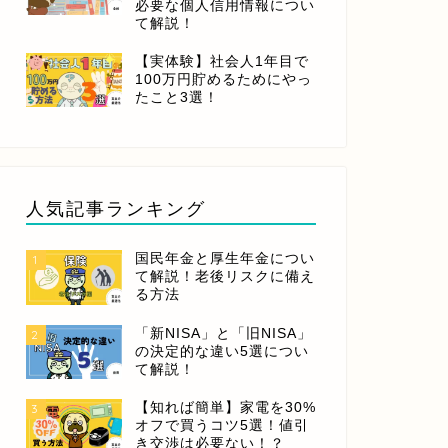
必要な個人信用情報につい
て解説！
【実体験】社会人1年目で
100万円貯めるためにやっ
たこと3選！
人気記事ランキング
国民年金と厚生年金につい
1
て解説！老後リスクに備え
る方法
「新NISA」と「旧NISA」
2
の決定的な違い5選につい
て解説！
【知れば簡単】家電を30%
3
オフで買うコツ5選！値引
き交渉は必要ない！？