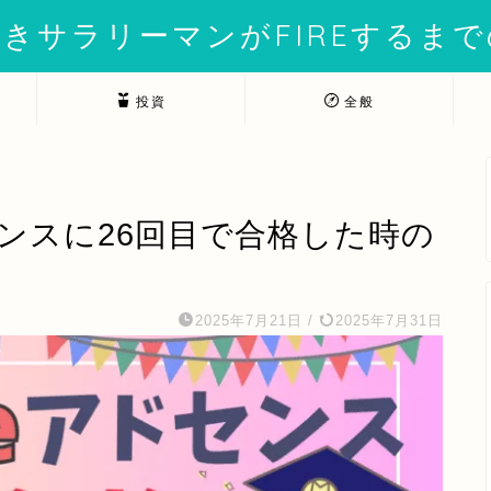
きサラリーマンがFIREするま
投資
全般
センスに26回目で合格した時の
2025年7月21日
/
2025年7月31日