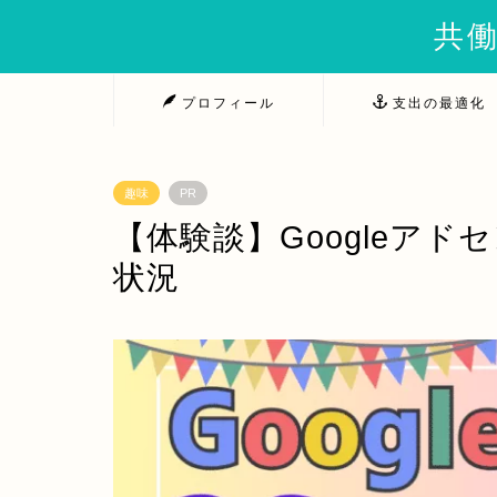
共働
プロフィール
支出の最適化
趣味
PR
【体験談】Googleアド
状況