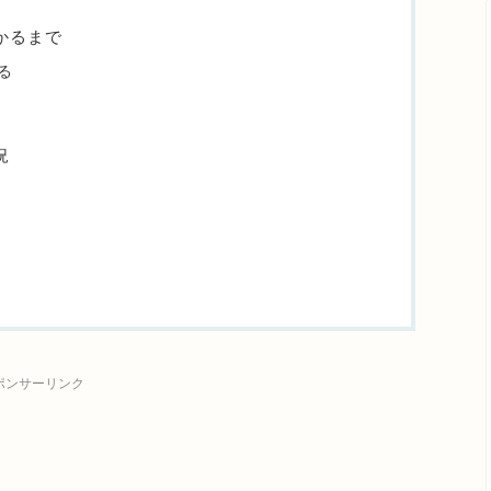
受かるまで
なる
況
ポンサーリンク