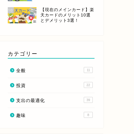
【現在のメインカード】楽
10
天カードのメリット10選
とデメリット3選！
カテゴリー
全般
11
投資
22
支出の最適化
39
趣味
8