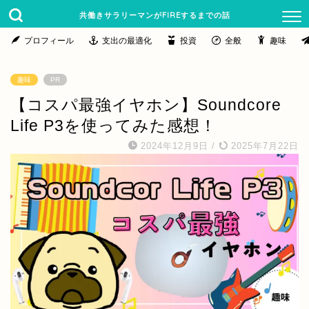
共働きサラリーマンがFIREするまでの話
プロフィール
支出の最適化
投資
全般
趣味
趣味
PR
【コスパ最強イヤホン】Soundcore
Life P3を使ってみた感想！
2024年12月9日
/
2025年7月22日