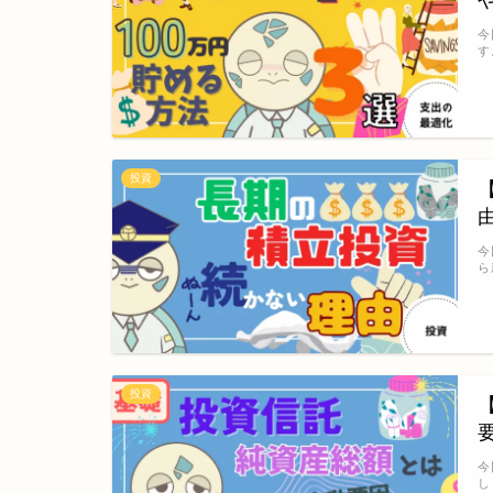
今
す
投資
今
ら
投資
今
し