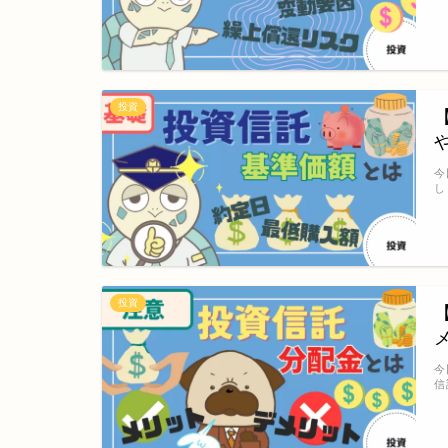
投資
今
し
投資
今
信