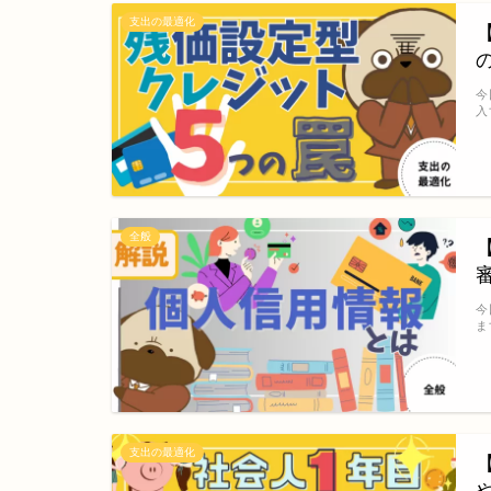
支出の最適化
今
入
全般
今
ま
支出の最適化