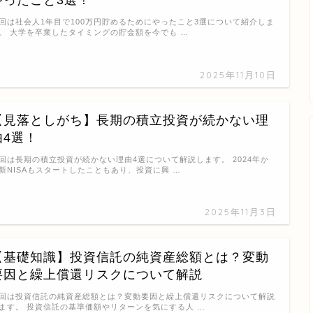
回は社会人1年目で100万円貯めるためにやったこと3選について紹介しま
。 大学を卒業したタイミングの貯金額を今でも …
2025年11月10日
【見落としがち】長期の積立投資が続かない理
由4選！
回は長期の積立投資が続かない理由4選について解説します。 2024年か
新NISAもスタートしたこともあり、投資に興 …
2025年11月3日
【基礎知識】投資信託の純資産総額とは？変動
要因と繰上償還リスクについて解説
回は投資信託の純資産総額とは？変動要因と繰上償還リスクについて解説
ます。 投資信託の基準価額やリターンを気にする人 …