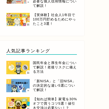
必要な個人信用情報につい
て解説！
【実体験】社会人1年目で
100万円貯めるためにやっ
たこと3選！
人気記事ランキング
国民年金と厚生年金につい
1
て解説！老後リスクに備え
る方法
「新NISA」と「旧NISA」
2
の決定的な違い5選につい
て解説！
【知れば簡単】家電を30%
3
オフで買うコツ5選！値引
き交渉は必要ない！？