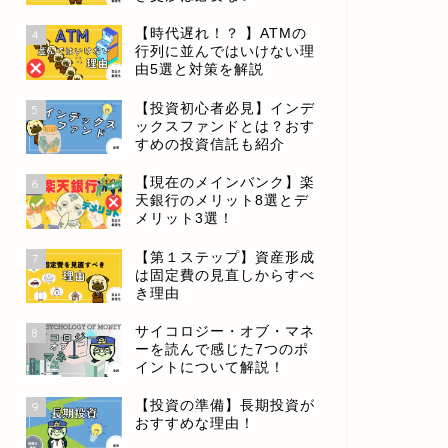
【時代遅れ！？ 】ATMの
4
行列に並んではいけない理
由5選と対策を解説
【投資初心者必見】インデ
5
ックスファンドとは？おす
すめの投資信託も紹介
【現在のメインバンク】楽
6
天銀行のメリット8選とデ
メリット3選！
【第１ステップ】資産形成
7
は固定費の見直しからすべ
き理由
サイコロジー・オブ・マネ
8
ーを読んで感じた7つのポ
イントについて解説！
【投資の準備】長期投資が
9
おすすめな理由！