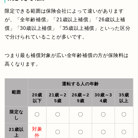
限定できる範囲は保険会社によって違いがあります
が、「全年齢補償」「21歳以上補償」「26歳以上補
償」「30歳以上補償」「35歳以上補償」といった区分
で分けられていることが多いです。
つまり最も補償対象が広い全年齢補償の方が保険料は
高くなります。
運転する人の年齢
範囲
20歳
21歳～2
26歳～2
30歳～3
35歳
以下
5歳
9歳
4歳
以上
限定な
〇
〇
〇
〇
〇
し
対象
21歳以
〇
〇
〇
〇
上
外