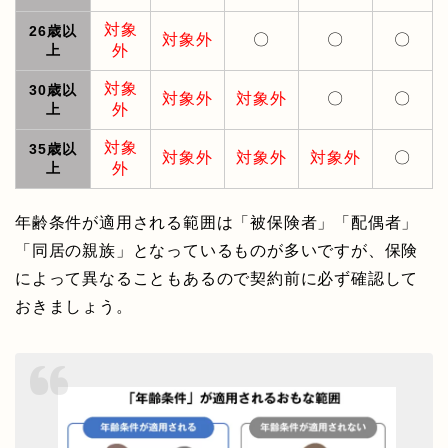
対象
26歳以
対象外
〇
〇
〇
上
外
対象
30歳以
対象外
対象外
〇
〇
上
外
対象
35歳以
対象外
対象外
対象外
〇
上
外
年齢条件が適用される範囲は「被保険者」「配偶者」
「同居の親族」となっているものが多いですが、保険
によって異なることもあるので契約前に必ず確認して
おきましょう。