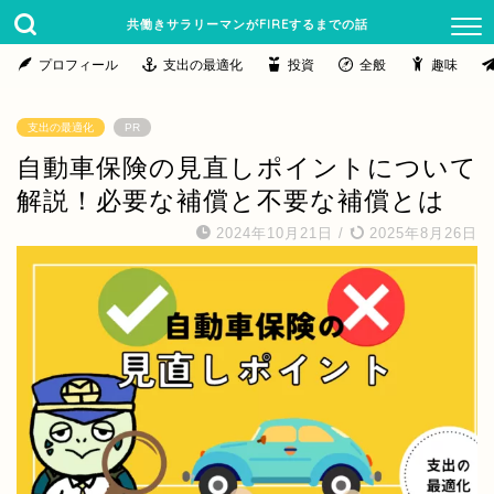
共働きサラリーマンがFIREするまでの話
プロフィール
支出の最適化
投資
全般
趣味
支出の最適化
PR
自動車保険の見直しポイントについて
解説！必要な補償と不要な補償とは
2024年10月21日
/
2025年8月26日